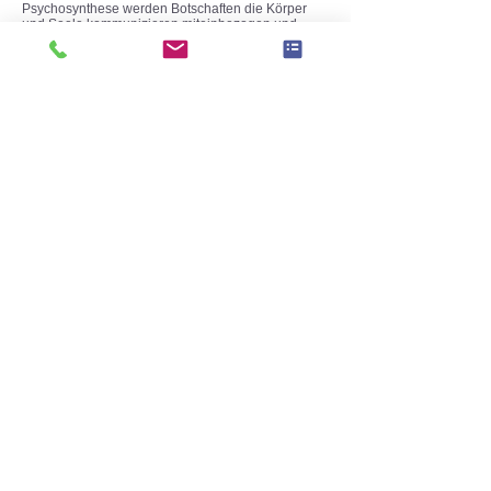
Psychosynthese werden Botschaften die Körper
und Seele kommunizieren miteinbezogen und
fördern dadurch Ihre Gesundheit langfristig.
Es gibt ungewöhnliche Stunden, da wird uns
klar,
dass wir unser Leben ände
rn müssen.
Es ist, als klopften wir bei uns selbst an,
um uns einzuladen, neue Wege zu wagen.
Ulrich Schaffer
Assunta Brunner
Beratung Therapie Coaching
Praxis 77 | Asylstrasse 77 | 8032 Zürich
info@assuntabrunner.ch
|
078 610 35 29