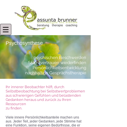
Psychosynthese
psychischen Beschwerden
Selbstvertrauen wiederfinden
Persönlichkeitsentwicklung
nachhaltige Gesprächstherapie
Ihr innerer Beobachter hilft, durch
Selbstbeobachtung bei Selbstwertproblemen
aus
schwierigen Gefühlen und belastenden
Gedanken heraus und zurück zu Ihren
Ressourcen
zu finden.
Viele innere Persönlichkeitsanteile machen uns
aus. Jeder Teil, jeder Gedanken, jede Stimme hat
eine Funktion, seine eigenen Bedürfnisse, die er