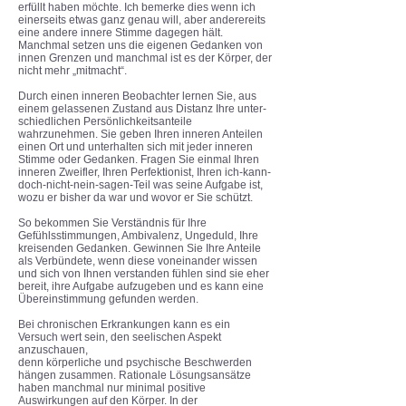
erfüllt haben möchte. Ich bemerke dies wenn ich
einerseits etwas ganz genau will, aber anderereits
eine andere innere Stimme dagegen hält.
Manchmal setzen uns die eigenen Gedanken von
innen Grenzen und manchmal ist es der Körper, der
nicht mehr „mitmacht“.
Durch einen inneren Beobachter lernen Sie, aus
einem gelassenen Zustand aus Distanz Ihre unter-
schiedlichen Persönlichkeitsanteile
wahrzunehmen. Sie geben Ihren inneren Anteilen
einen Ort und unterhalten sich mit jeder inneren
Stimme oder Gedanken. Fragen Sie einmal Ihren
inneren Zweifler, Ihren Perfektionist, Ihren ich-kann-
doch-nicht-nein-sagen-Teil was seine Aufgabe ist,
wozu er bisher da war und wovor er Sie schützt.
So bekommen Sie Verständnis für Ihre
Gefühlsstimmungen, Ambivalenz, Ungeduld, Ihre
kreisenden Gedanken. Gewinnen Sie Ihre Anteile
als Verbündete, wenn diese voneinander wissen
und sich von Ihnen verstanden fühlen sind sie eher
bereit, ihre Aufgabe aufzugeben und es kann eine
Übereinstimmung gefunden werden.
Bei chronischen Erkrankungen kann es ein
Versuch wert sein, den seelischen Aspekt
anzuschauen,
denn körperliche und psychische Beschwerden
hängen zusammen. Rationale Lösungsansätze
haben manchmal nur minimal positive
Auswirkungen auf den Körper. In der