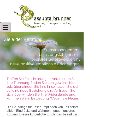
Ziele der Beratung
Selbstmanagement
belastungsfähiger sein
besseres Selbstwertgefühl
neue positive emotionale Erfahrungen
Treffen Sie Entscheidungen, verarbeiten Sie
Ihre Trennung, finden Sie den gewünschten
Job, überwinden Sie Ihre Krise, lassen Sie sich
auf eine neue Beziehung ein. Vertrauen Sie
sich, überwinden Sie Ihre Widerstände und
k
ommen Sie in Bewegung. Wagen Sie Neues.
Die Grundlage für unser Empfinden von uns selbst
bilden Eindrücke und Wahrnehmungen unseres
Körpers. Dieses körperliche Empfinden beeinflusst