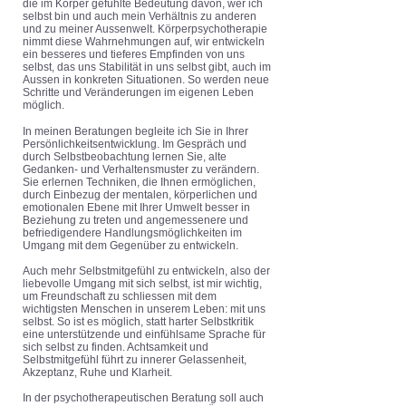
die im Körper gefühlte Bedeutung davon, wer ich
selbst bin und auch mein Verhältnis zu anderen
und zu meiner Aussenwelt. Körperpsychotherapie
nimmt diese Wahrnehmungen auf, wir entwickeln
ein besseres und tieferes Empfinden von uns
selbst, das uns Stabilität in uns selbst gibt, auch im
Aussen in konkreten Situationen. So werden neue
Schritte und Veränderungen im eigenen Leben
möglich.
In meinen Beratungen begleite ich Sie
in Ihrer
Persönlichkeitsentwicklung. Im Gespräch und
durch Selbstbeobachtung lernen Sie, alte
Gedanken- und Verhaltensmuster zu verändern.
Sie erlernen Techniken, die Ihnen ermöglichen,
durch Einbezug der mentalen, körperlichen und
emotionalen Ebene mit Ihrer Umwelt besser in
Beziehung zu treten und angemessenere und
befriedigendere Handlungsmöglichkeiten im
Umgang mit dem Gegenüber zu entwickeln.
Auch mehr Selbstmitgefühl zu entwickeln, also der
liebevolle Umgang mit sich selbst, ist mir wichtig,
um Freundschaft zu schliessen mit dem
wichtigsten Menschen in unserem Leben: mit uns
selbst. So ist es möglich, statt harter Selbstkritik
eine unterstützende und einfühlsame Sprache für
sich selbst zu finden. Achtsamkeit und
Selbstmitgefühl führt zu innerer Gelassenheit,
Akzeptanz, Ruhe und Klarheit.
In der psychotherapeutischen Beratung soll auch