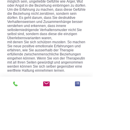
möglich sein, ungeliebte Gefühle wie Ärger, Wut
oder Angst in die Beziehung einbringen zu dürfen.
Um die Erfahrung zu machen, dass diese Gefühle
die Beziehung nicht zerstören, sondern sein
dürfen. Es geht darum, dass Sie destruktive
Verhaltensweisen und Zusammenhänge besser
verstehen und erkennen, dass innere
selbsterniedrigende Verhaltensmuster nicht Sie
selbst sind, sondern dass diese die einzigen
Überlebensvarianten waren,
mit denen Sie sich schützen mussten. So machen
Sie neue positive emotionale Erfahrungen und
erfahren, wie Sie ausserhalb der Therapie
erfüllende zwischenmenschliche Beziehungen
eingehen können. Wenn Sie von der Therapeutin
mit all Ihren Seiten gewürdigt und angenommen
werden können Sie sich selber gegenüber eine
wertfreie Haltung einnehmen lernen.
Ziel meiner Arbeit ist,
mit Ihnen gemeinsam einen
Raum zu schaffen, in dem Sie sich selbst
begegnen können. So befreien Sie sich aus alten
Verstrickungen, entdecken neue Fähigkeiten und
vertrauen mehr Ihrer eigenen Kraft. Sie entwickeln
ein sicheres Körpergefühl, das zu mehr
Selbstwertgefühl und Präsenz im Alltag führt, um
geerdet und widerstandsfähiger gegenüber
Belastungen zu sein. Sie finden zu mehr
Lebensfreude, sind gelassener, belastbarer und
leistungsfähiger in allen Lebensbereichen.