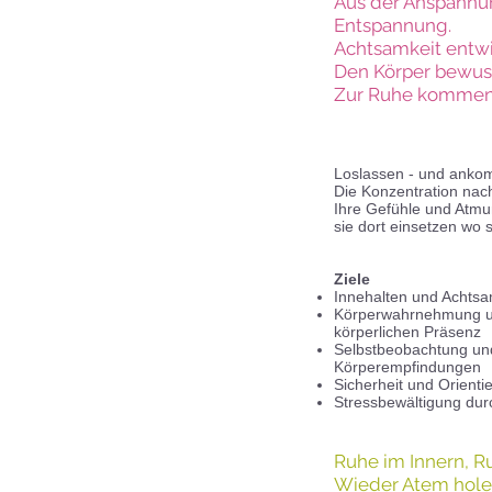
Aus der Anspannun
Entspannung.
Achtsamkeit entwi
D
en
Körper bewus
Zur Ruhe kommen
Loslassen - und ankom
Die Konzentration nac
Ihre Gefühle und Atm
sie dort einsetzen wo 
Ziele
Innehalten und Achtsa
Körperwahrnehmung und
körperlichen Präsenz
Selbstbeobachtung un
Körperempfindungen
Sicherheit und Orient
Stressbewältigung dur
Ruhe im Innern, R
Wieder Atem hol