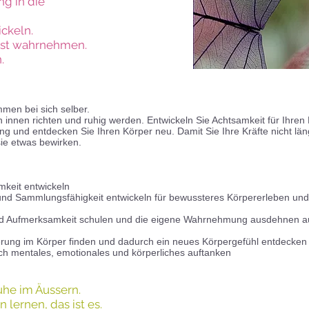
g in die
ckeln.
st wahrnehmen.
.
men bei sich selber.
h innen richten und ruhig werden.
Entwickeln Sie Achtsamkeit für Ihren 
ung
und entdecken Sie Ihren Körper neu.
Damit Sie Ihre Kräfte nicht l
sie etwas bewirken.
mkeit entwickeln
 Sammlungsfähigkeit entwickeln für bewussteres Körpererleben und 
d Aufmerksamkeit schulen und die eigene Wahrnehmung ausdehnen auf
ierung im Körper finden und dadurch ein neues Körpergefühl entdecken
ch mentales, emotionales und körperliches auftanken
uhe im Äussern.
en
lernen, das ist es.